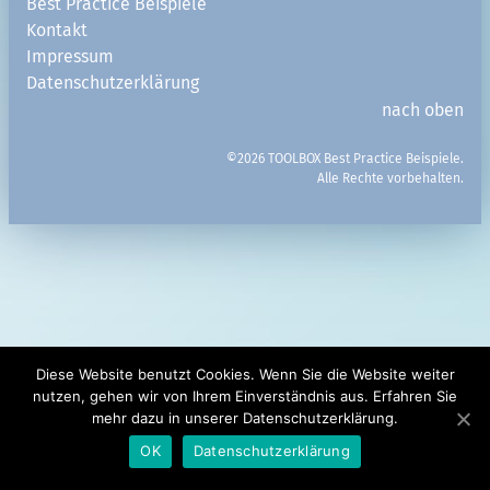
Best Practice Beispiele
Interprofessionelle BPB
Kontakt
Impressum
Teilkompetenzen Kap. 14c
Datenschutzerklärung
Zurücksetzen
nach oben
Die Filter sind UND-verknüpft. Durch die gleichzeitige
©2026 TOOLBOX Best Practice Beispiele.
Verwendung mehrerer Filterkategorien schränken Sie Ihre
Alle Rechte vorbehalten.
Suche ein.
Angemeldete NutzerInnen haben zusätzliche
Filterungsmöglichkeiten u.a. zu Lehr- und Prüfbeispielen,
Lehrmethoden und Gruppengröße.
Diese Website benutzt Cookies. Wenn Sie die Website weiter
nutzen, gehen wir von Ihrem Einverständnis aus. Erfahren Sie
mehr dazu in unserer Datenschutzerklärung.
OK
Datenschutzerklärung