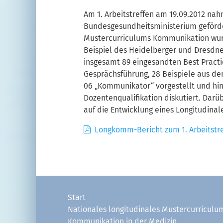
Am 1. Arbeitstreffen am 19.09.2012 nah
Bundesgesundheitsministerium geförder
Mustercurriculums Kommunikation wurd
Beispiel des Heidelberger und Dresdne
insgesamt 89 eingesandten Best Practi
Gesprächsführung, 28 Beispiele aus d
06 „Kommunikator“ vorgestellt und hin
Dozentenqualifikation diskutiert. Dar
auf die Entwicklung eines Longitudina
Longkomm-Bericht zum 1. Arbeitstr
Start
Nationales longitudinales Mustercurriculu
Kommunikation in der Medizin