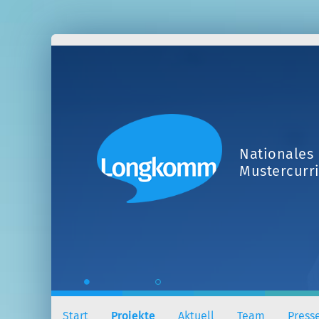
Nationales 
Mustercurr
Start
Projekte
Aktuell
Team
Press