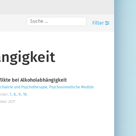
Filter
bereiche
rprofessionelle BPB
ngigkeit
cksetzen
lterkategorien schränken Sie Ihre Suche ein.
ikte bei Alkoholabhängigkeit
 Lehr- und Prüfbeispielen, Lehrmethoden und Gruppengröße.
chiatrie und Psychotherapie
,
Psychosomatische Medizin
ster:
7.
,
8.
,
9.
,
10.
mber 2017