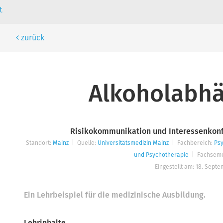
t
zurück
Standort
Fach
Fachsemester
Inte
Alkoholabhä
Zurü
Teilkompetenzen Kap. 14c
Die Filter sind UND-verknüpft. Durch die gleichzeitige Verwendung mehrerer Fi
Risikokommunikation und Interessenkonfl
Angemeldete NutzerInnen haben zusätzliche Filterungsmöglichkeiten u.a. zu
Standort:
Mainz
| Quelle:
Universitätsmedizin Mainz
| Fachbereich:
Psy
und Psychotherapie
| Fachseme
Eingestellt am: 18. Septe
Ein Lehrbeispiel für die medizinische Ausbildung.