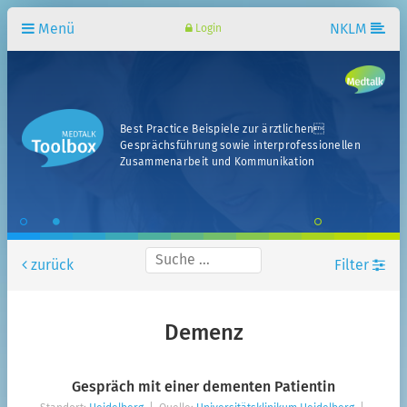
Menü
NKLM
Login
Best Practice Beispiele zur ärztlichen
Gesprächsführung sowie interprofessionellen
Zusammenarbeit und Kommunikation
zurück
Filter
Standort
Demenz
Fachbereiche
Gespräch mit einer dementen Patientin
Fachsemester