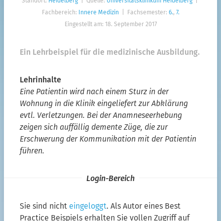
Standort:
Heidelberg
| Quelle:
Universitätsklinikum Heidelberg
|
Interprofessionelle BPB
Fachbereich:
Innere Medizin
| Fachsemester:
6.
,
7.
Eingestellt am: 18. September 2017
Teilkompetenzen Kap. 14c
Zurücksetzen
Ein Lehrbeispiel für die medizinische Ausbildung.
Die Filter sind UND-verknüpft. Durch die gleichzeitige
Lehrinhalte
Verwendung mehrerer Filterkategorien schränken Sie Ihre
Suche ein.
Eine Patientin wird nach einem Sturz in der
Wohnung in die Klinik eingeliefert zur Abklärung
Angemeldete NutzerInnen haben zusätzliche
Filterungsmöglichkeiten u.a. zu Lehr- und Prüfbeispielen,
evtl. Verletzungen. Bei der Anamneseerhebung
Lehrmethoden und Gruppengröße.
zeigen sich auffällig demente Züge, die zur
Erschwerung der Kommunikation mit der Patientin
führen.
Login-Bereich
Sie sind nicht
eingeloggt
. Als Autor eines Best
Practice Beispiels erhalten Sie vollen Zugriff auf