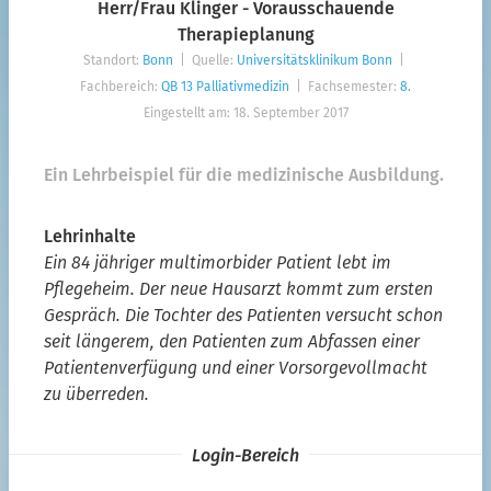
Herr/Frau Klinger - Vorausschauende
Interprofessionelle BPB
Therapieplanung
Standort:
Bonn
| Quelle:
Universitätsklinikum Bonn
|
Teilkompetenzen Kap. 14c
Fachbereich:
QB 13 Palliativmedizin
| Fachsemester:
8.
Zurücksetzen
Eingestellt am: 18. September 2017
Die Filter sind UND-verknüpft. Durch die gleichzeitige
Ein Lehrbeispiel für die medizinische Ausbildung.
Verwendung mehrerer Filterkategorien schränken Sie Ihre
Suche ein.
Angemeldete NutzerInnen haben zusätzliche
Lehrinhalte
Filterungsmöglichkeiten u.a. zu Lehr- und Prüfbeispielen,
Ein 84 jähriger multimorbider Patient lebt im
Lehrmethoden und Gruppengröße.
Pflegeheim. Der neue Hausarzt kommt zum ersten
Gespräch. Die Tochter des Patienten versucht schon
seit längerem, den Patienten zum Abfassen einer
Patientenverfügung und einer Vorsorgevollmacht
zu überreden.
Login-Bereich