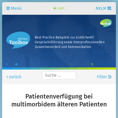
Menü
NKLM
Login
Best Practice Beispiele zur ärztlichen
Gesprächsführung sowie interprofessionellen
Zusammenarbeit und Kommunikation
zurück
Filter
Standort
Patientenverfügung bei
Fachbereiche
multimorbidem älteren Patienten
Fachsemester