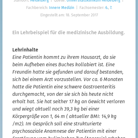
Standort:
Heidelberg
| Quelle:
Universitätsklinikum Heidelberg
|
Interprofessionelle BPB
Fachbereich:
Innere Medizin
| Fachsemester:
6.
,
7.
Eingestellt am: 18. September 2017
Teilkompetenzen Kap. 14c
Zurücksetzen
Ein Lehrbeispiel für die medizinische Ausbildung.
Die Filter sind UND-verknüpft. Durch die gleichzeitige
Lehrinhalte
Verwendung mehrerer Filterkategorien schränken Sie Ihre
Suche ein.
Eine Patientin kommt zu ihrem Hausarzt, da sie
beim Aufheben eines Buches kollabiert ist. Eine
Angemeldete NutzerInnen haben zusätzliche
Filterungsmöglichkeiten u.a. zu Lehr- und Prüfbeispielen,
Freundin hatte sie gefunden und darauf bestanden,
Lehrmethoden und Gruppengröße.
sich bei einem Arzt vorzustellen. Vor ca. 6 Monaten
hatte die Patientin eine schwere Gastroenteritis
durchgemacht, von der sie sich bis heute nicht
erholt hat. Sie hat seither 17 kg an Gewicht verloren
und wiegt aktuell noch 39,3 kg bei einer
Körpergröße von 1, 64 m ( aktueller BMI: 14,9 kg
/m2). Im Gespräch soll eine strukturierte
psychosoziale Anamnese der Patientin mit einer