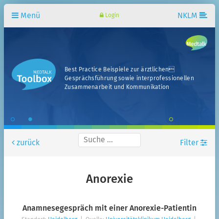
Menü
NKLM
Login
Best Practice Beispiele zur ärztlichen
Gesprächsführung sowie interprofessionellen
Zusammenarbeit und Kommunikation
zurück
Filter
Standort
Anorexie
Fachbereiche
Anamnesegespräch mit einer Anorexie-Patientin
Fachsemester